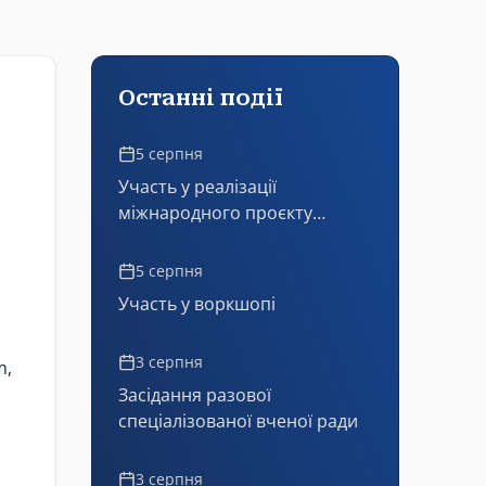
Останні події
5 серпня
Участь у реалізації
міжнародного проєкту
Erasmus+ JeanMonnet
5 серпня
Участь у воркшопі
3 серпня
m
,
Засідання разової
спеціалізованої вченої ради
3 серпня