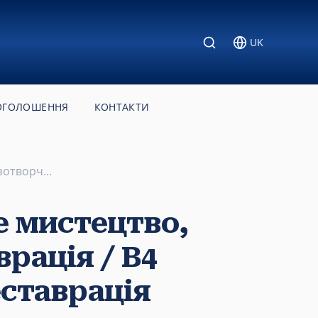
UK
ОГОЛОШЕННЯ
КОНТАКТИ
отворч...
е мистецтво,
рація / В4
ставрація