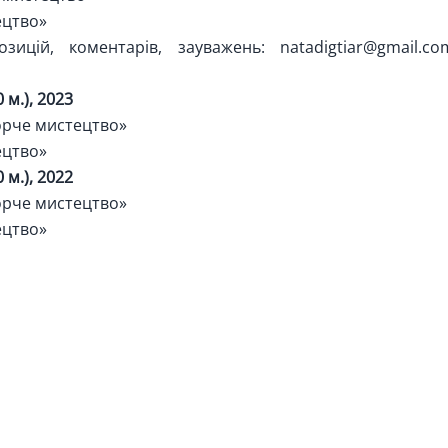
ецтво»
зицій, коментарів, зауважень:
natadigtiar@gmail.co
 м.), 2023
орче мистецтво»
ецтво»
 м.), 2022
орче мистецтво»
ецтво»