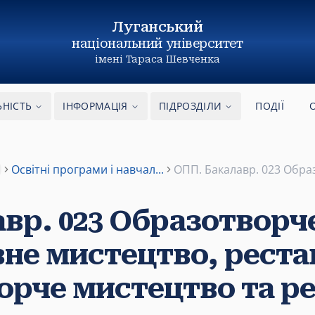
Луганський
національний
університет
імені Тараса Шевченка
ЬНІСТЬ
ІНФОРМАЦІЯ
ПІДРОЗДІЛИ
ПОДІЇ
Освітні програми і навчал...
ОПП. Бакалавр. 023 Образ
re
вр. 023 Образотворч
не мистецтво, рестав
орче мистецтво та ре