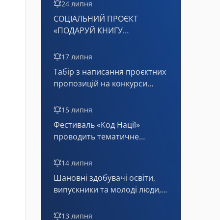
24 липня
СОЦІАЛЬНИЙ ПРОЄКТ
«ПОДАРУЙ КНИГУ
ПЕРШОКЛАСНИКУ»
17 липня
Табір з написання проєктних
пропозицій на конкурси
Програми «Горизонт
Європа» для України (онлайн)
15 липня
Фестиваль «Код Нації»
проводить тематичне
тестування з історії
державотворення
14 липня
Шановні здобувачі освіти,
випускники та молоді люди,
які були змушені залишити
тимчасово окуповані
13 липня