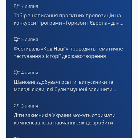
17 липня
Табір з написання проєктних пропозицій на
конкурси Програми «Горизонт Європа» для
України (онлайн)
15 липня
Фестиваль «Код Нації» проводить тематичне
тестування з історії державотворення
14 липня
Шановні здобувачі освіти, випускники та
молоді люди, які були змушені залишити
тимчасово окуповані території або мають
статус внутрішньо переміщених осіб!
13 липня
Діти захисників України можуть отримати
компенсацію за навчання: як це зробити