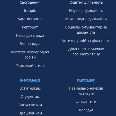
Сьогодення
Освітня діяльність
Історія
Наукова діяльність
Адміністрація
Міжнародна діяльність
Ректорат
Соціально-гуманітарна
діяльність
Наглядова рада
Антикорупційна діяльність
Вчена рада
Діяльність в умовах
Інститут міжнародної
воєнного стану
освіти
Фірмовий стиль
ІНФОРМАЦІЯ
ПІДРОЗДІЛИ
Вступникам
Навчально-наукові
інститути
Студентам
Факультети
Випускникам
Коледжі
Працівникам