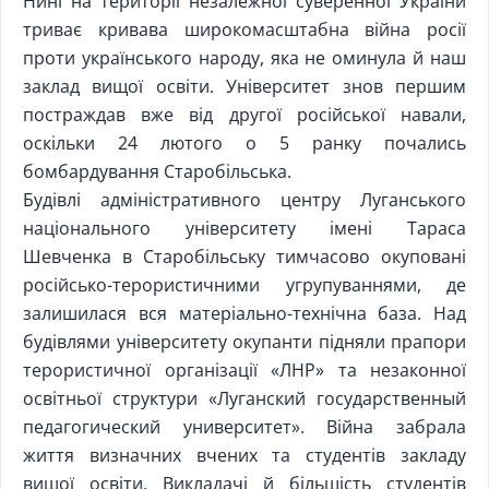
Нині на території незалежної суверенної України
триває кривава широкомасштабна війна росії
проти українського народу, яка не оминула й наш
заклад вищої освіти. Університет знов першим
постраждав вже від другої російської навали,
оскільки 24 лютого о 5 ранку почались
бомбардування Старобільська.
Будівлі адміністративного центру Луганського
національного університету імені Тараса
Шевченка в Старобільську тимчасово окуповані
російсько-терористичними угрупуваннями, де
залишилася вся матеріально-технічна база. Над
будівлями університету окупанти підняли прапори
терористичної організації «ЛНР» та незаконної
освітньої структури «Луганский государственный
педагогический университет». Війна забрала
життя визначних вчених та студентів закладу
вищої освіти. Викладачі й більшість студентів