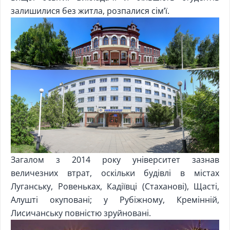
залишилися без житла, розпалися сім’ї.
Загалом з 2014 року університет зазнав
величезних втрат, оскільки будівлі в містах
Луганську, Ровеньках, Кадіївці (Стаханові), Щасті,
Алушті окуповані; у Рубіжному, Кремінній,
Лисичанську повністю зруйновані.