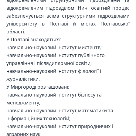
відокремленими структурними підрозділами та
відокремленим підрозділом. Нині освітній процес
забезпечується всіма структурними підрозділами
університету в Полтаві й містах Полтавської
області.
У Полтаві знаходяться:
навчально-науковий інститут мистецтв;
навчально-науковий інститут публічного
управління і післядипломної освіти;
навчально-науковий інститут філології і
журналістики.
У Миргороді розташовані:
навчально-науковий інститут бізнесу та
менеджменту;
навчально-науковий інститут математики та
інформаційних технологій;
навчально-науковий інститут природничих і
аграрних наук;