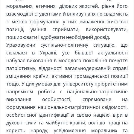
моральних, етичних, ділових якостей, рівня його
взаємодії зі студентами й впливу на їхню свідомість
з метою формування у них виваженої життєвої
позиції, уміння сприймати, використовувати,
поширювати і здобувати необхідний досвід.
Ураховуючи суспільно-політичну ситуацію, що
склалася в Україні, усе більшої актуальності
набуває виховання в молодого покоління почуття
патріотизму, відданості загальнодержавній справі
зміцнення країни, активної громадянської позиції
тощо. У цих умовах для університету пріоритетним
напрямком роботи є національно-патріотичне
виховання особистості, спрямоване на
формування національно-патріотичної свідомості,
особистісної ідентифікації зі своєю нацією, віри в
духовні сили та майбутнє країни, волі до праці на
користь народу; усвідомлення моральних та