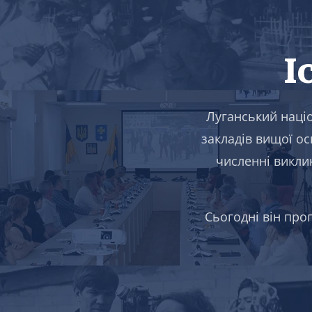
І
Луганський наці
закладів вищої ос
численні виклик
Сьогодні він про