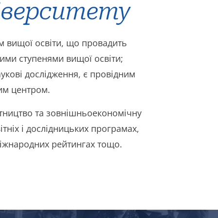
іверситету
м вищої освіти, що провадить
ними ступенями вищої освіти;
укові дослідження, є провідним
им центром.
ітництво та зовнішньоекономічну
ітніх і дослідницьких програмах,
міжнародних рейтингах тощо.