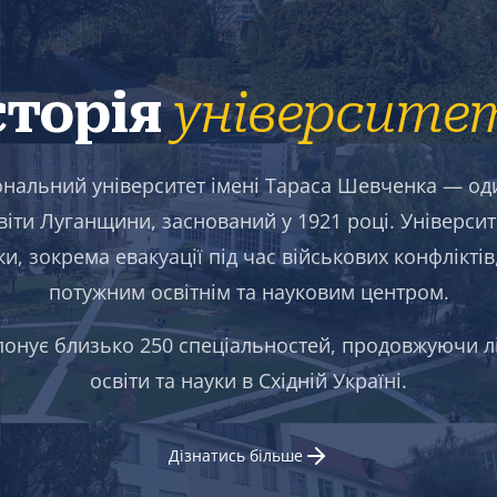
сторія
університе
ональний університет імені Тараса Шевченка — оди
віти Луганщини, заснований у 1921 році. Універс
и, зокрема евакуації під час військових конфлікті
потужним освітнім та науковим центром.
понує близько 250 спеціальностей, продовжуючи лі
освіти та науки в Східній Україні.
Дізнатись більше