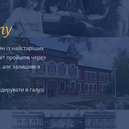
ту
н із найстаріших
итет пройшов через
в, але залишився
дирувати в галузі