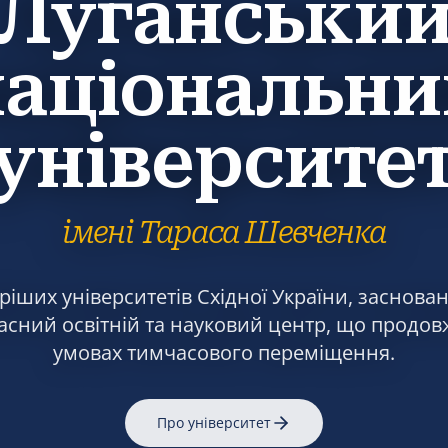
Луганськи
національни
університе
імені Тараса Шевченка
іших університетів Східної України, заснован
асний освітній та науковий центр, що продов
умовах тимчасового переміщення.
Про університет