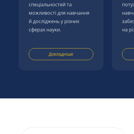
спеціальностей та
поту
можливості для навчання
навч
й досліджень у різних
забе
сферах науки.
на рі
Докладніше