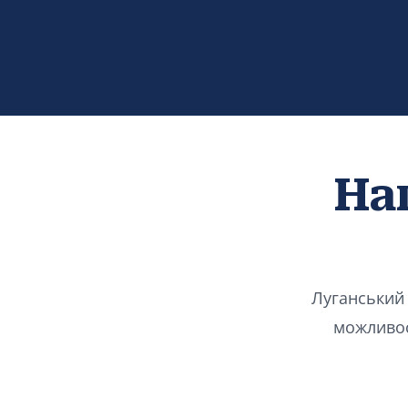
На
Луганський 
можливост