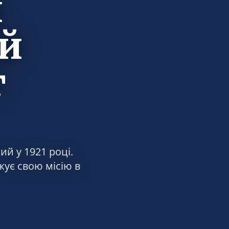
й
й
т
ий у 1921 році.
жує свою місію в