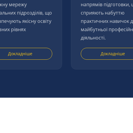
жну мережу
напрямів підготовки,
альних підрозділів, що
сприяють набуттю
зпечують якісну освіту
практичних навичок 
зних рівнях
майбутньої професійн
діяльності.
Докладніше
Докладніше