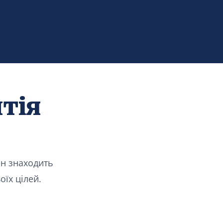
тія
ен знаходить
оїх цілей.