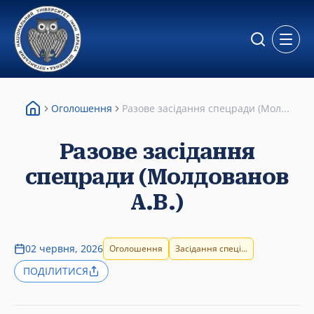
Відкр
Оголошення
Разове засідання спецради (Мол...
Разове засідання
спецради (Молдованов
А.В.)
02 червня, 2026
Оголошення
Засідання спеці...
ПОДІЛИТИСЯ