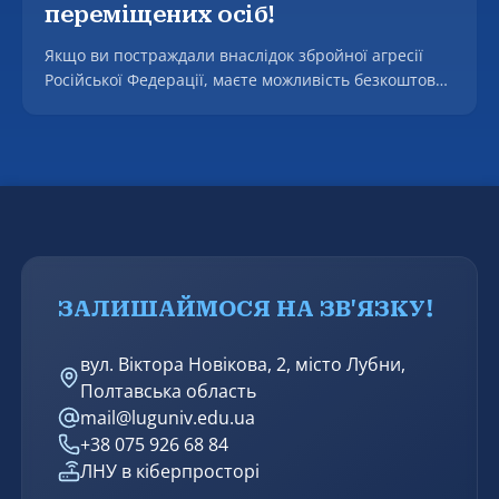
переміщених осіб!
Якщо ви постраждали внаслідок збройної агресії
Російської Федерації, маєте можливість безкоштовно
отримати фахову допомогу у підготовці та поданні
заяв до Міжнародного Реєстру збитків, а також, у
разі наявності підстав, щодо підготовки звернень до
міжнародних квазісудових механізмів для
притягнення винних до відповідальності.
ЗАЛИШАЙМОСЯ НА ЗВ'ЯЗКУ!
вул. Віктора Новікова, 2, місто Лубни,
Полтавська область
mail@luguniv.edu.ua
+38 075 926 68 84
ЛНУ в кіберпросторі