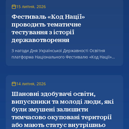
Європа» для учасників з України (Horizon Europe
15 липня, 2026
Proposal Writing Camp for Ukraine).
Фестиваль «Код Нації»
проводить тематичне
тестування з історії
державотворення
З нагоди Дня Української Державності Освітня
платформа Національного Фестивалю «Код Нації»
оголошує про проведення тематичного тестування.
14 липня, 2026
Шановні здобувачі освіти,
випускники та молоді люди, які
були змушені залишити
тимчасово окуповані території
або мають статус внутрішньо