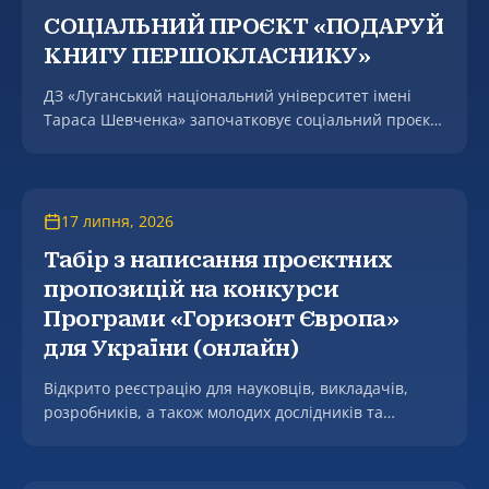
СОЦІАЛЬНИЙ ПРОЄКТ «ПОДАРУЙ
КНИГУ ПЕРШОКЛАСНИКУ»
ДЗ «Луганський національний університет імені
Тараса Шевченка» започатковує соціальний проєкт
«Подаруй книгу першокласнику».
17 липня, 2026
Табір з написання проєктних
пропозицій на конкурси
Програми «Горизонт Європа»
для України (онлайн)
Відкрито реєстрацію для науковців, викладачів,
розробників, а також молодих дослідників та
аспірантів (PhD кандидатів) на участь у
практичному інтенсиві з написання проєктних
пропозицій на конкурси Програми «Горизонт