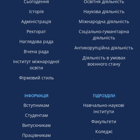
Сьогодення
Освітня діяльність
Історія
Наукова діяльність
Адміністрація
Міжнародна діяльність
Ректорат
Соціально-гуманітарна
діяльність
Наглядова рада
Антикорупційна діяльність
Вчена рада
Діяльність в умовах
Інститут міжнародної
воєнного стану
освіти
Фірмовий стиль
ІНФОРМАЦІЯ
ПІДРОЗДІЛИ
Вступникам
Навчально-наукові
інститути
Студентам
Факультети
Випускникам
Коледжі
Працівникам