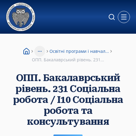
Відкр
Освітні програми і навчал...
More
ОПП. Бакалаврський рівень. 231...
ОПП. Бакалаврський
рівень. 231 Соціальна
робота / І10 Соціальна
робота та
консультування