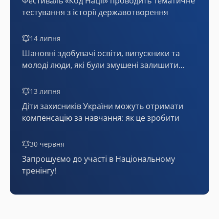
Фестиваль «Код Нації» проводить тематичне
тестування з історії державотворення
14 липня
Шановні здобувачі освіти, випускники та
молоді люди, які були змушені залишити
тимчасово окуповані території або мають
статус внутрішньо переміщених осіб!
13 липня
Діти захисників України можуть отримати
компенсацію за навчання: як це зробити
30 червня
Запрошуємо до участі в Національному
тренінгу!