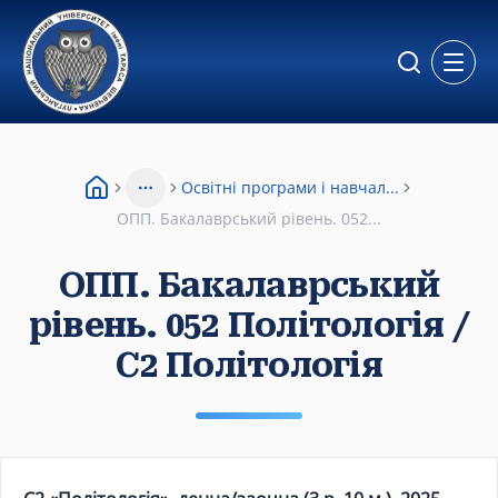
Відкр
Освітні програми і навчал...
More
ОПП. Бакалаврський рівень. 052...
ОПП. Бакалаврський
рівень. 052 Політологія /
С2 Політологія