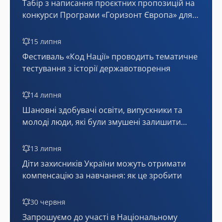
Табір з написання проєктних пропозицій на
конкурси Програми «Горизонт Європа» для
України (онлайн)
15 липня
Фестиваль «Код Нації» проводить тематичне
тестування з історії державотворення
14 липня
Шановні здобувачі освіти, випускники та
молоді люди, які були змушені залишити
тимчасово окуповані території або мають
статус внутрішньо переміщених осіб!
13 липня
Діти захисників України можуть отримати
компенсацію за навчання: як це зробити
30 червня
Запрошуємо до участі в Національному