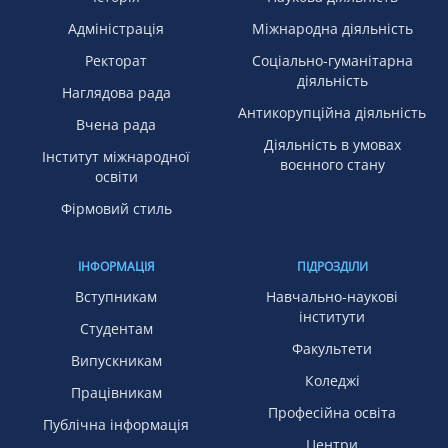
Адміністрація
Міжнародна діяльність
Ректорат
Соціально-гуманітарна
діяльність
Наглядова рада
Антикорупційна діяльність
Вчена рада
Діяльність в умовах
Інститут міжнародної
воєнного стану
освіти
Фірмовий стиль
ІНФОРМАЦІЯ
ПІДРОЗДІЛИ
Вступникам
Навчально-наукові
інститути
Студентам
Факультети
Випускникам
Коледжі
Працівникам
Професійна освіта
Публічна інформація
Центри