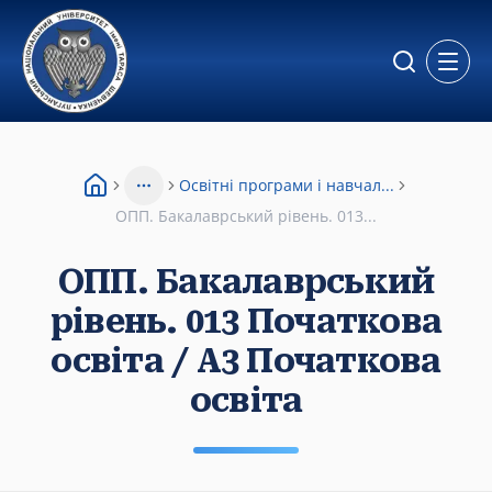
Відкр
Освітні програми і навчал...
More
ОПП. Бакалаврський рівень. 013...
ОПП. Бакалаврський
рівень. 013 Початкова
освіта / А3 Початкова
освіта