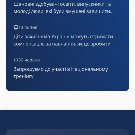
Шановні здобувачі освіти, випускники та
молоді люди, які були змушені залишити
тимчасово окуповані території або мають
статус внутрішньо переміщених осіб!
13 липня
Діти захисників України можуть отримати
компенсацію за навчання: як це зробити
30 червня
Запрошуємо до участі в Національному
тренінгу!