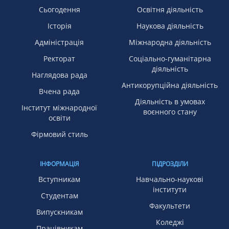
Сьогодення
Освітня діяльність
Історія
Наукова діяльність
Адміністрація
Міжнародна діяльність
Ректорат
Соціально-гуманітарна
діяльність
Наглядова рада
Антикорупційна діяльність
Вчена рада
Діяльність в умовах
Інститут міжнародної
воєнного стану
освіти
Фірмовий стиль
ІНФОРМАЦІЯ
ПІДРОЗДІЛИ
Вступникам
Навчально-наукові
інститути
Студентам
Факультети
Випускникам
Коледжі
Працівникам