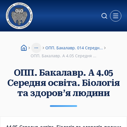
Відкр
ОПП. Бакалавр. 014 Середн...
More
ОПП. Бакалавр. A 4.05 Середня ...
ОПП. Бакалавр. A 4.05
Середня освіта. Біологія
та здоров’я людини