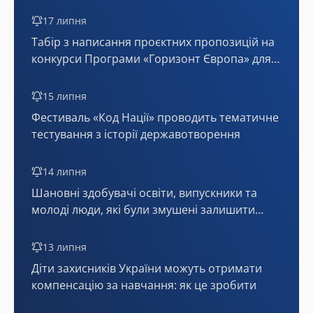
17 липня
Табір з написання проєктних пропозицій на
конкурси Програми «Горизонт Європа» для
України (онлайн)
15 липня
Фестиваль «Код Нації» проводить тематичне
тестування з історії державотворення
14 липня
Шановні здобувачі освіти, випускники та
молоді люди, які були змушені залишити
тимчасово окуповані території або мають
статус внутрішньо переміщених осіб!
13 липня
Діти захисників України можуть отримати
компенсацію за навчання: як це зробити