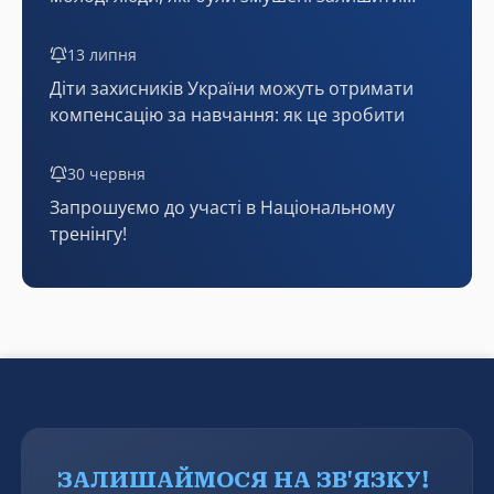
тимчасово окуповані території або мають
статус внутрішньо переміщених осіб!
13 липня
Діти захисників України можуть отримати
компенсацію за навчання: як це зробити
30 червня
Запрошуємо до участі в Національному
тренінгу!
ЗАЛИШАЙМОСЯ НА ЗВ'ЯЗКУ!