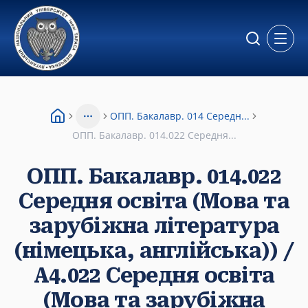
Відкр
ОПП. Бакалавр. 014 Середн...
More
ОПП. Бакалавр. 014.022 Середня...
ОПП. Бакалавр. 014.022
Середня освіта (Мова та
зарубіжна література
(німецька, англійська)) /
А4.022 Середня освіта
(Мова та зарубіжна