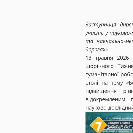
Заступниця дире
участь у науково-
та навчально-ме
дорогах».
13 травня 2026 
щорічного Тижня
гуманітарної роб
столі на тему «Б
підвищення рів
відокремленим п
науково-дослідни