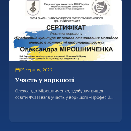
05 серпня, 2026
Участь у воркшопі
Олександр Мірошниченко, здобувач вищої
освіти ФСГН взяв участь у воркшопі «Професійна
культура як основа становлення молодого
вченого в контексті людоцентризмі».