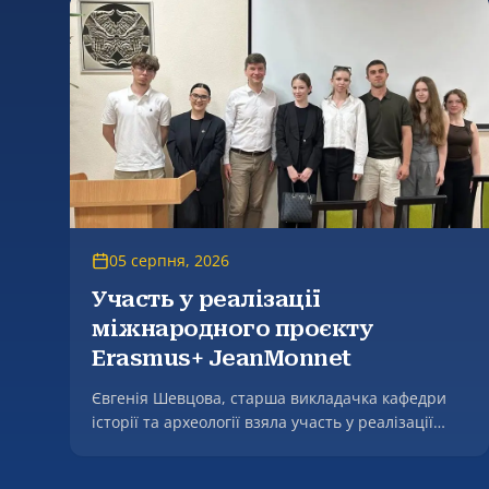
05 серпня, 2026
Участь у реалізації
міжнародного проєкту
Erasmus+ JeanMonnet
Євгенія Шевцова, старша викладачка кафедри
історії та археології взяла участь у реалізації
міжнародного проєкту Erasmus+ JeanMonnet
«Переговорна дипломатія ЄС і України в