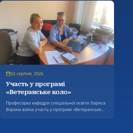
фасилітаційної компетентності майбутнього
соціального працівника в процесі професійної
підготовки» за спеціальністю 231 – Соціальна
робота.
02 серпня, 2026
Участь у програмі
«Ветеранське коло»
Професорка кафедри спеціальної освіти Лариса
Ворона взяла участь у програмі «Ветеранське
коло».