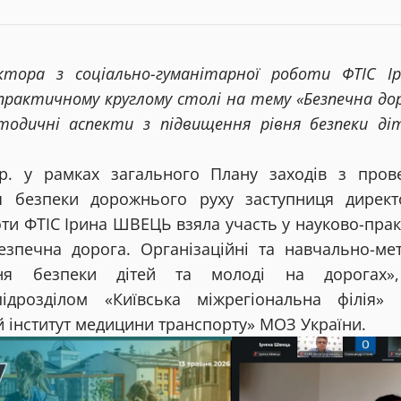
ктора з соціально-гуманітарної роботи ФТІС І
практичному круглому столі на тему «Безпечна дор
тодичні аспекти з підвищення рівня безпеки ді
р. у рамках загального Плану заходів з прове
 безпеки дорожнього руху заступниця директ
оти ФТІС Ірина ШВЕЦЬ взяла участь у науково-пра
езпечна дорога. Організаційні та навчально-ме
ня безпеки дітей та молоді на дорогах»,
ідрозділом «Київська міжрегіональна філія»
й інститут медицини транспорту» МОЗ України.