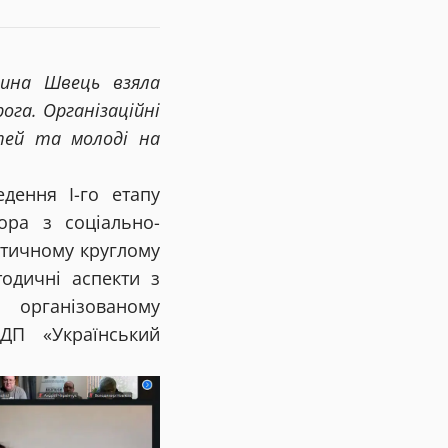
рина Швець взяла
ога. Організаційні
тей та молоді на
дення І-го етапу
ора з соціально-
ктичному круглому
тодичні аспекти з
 організованому
 ДП «Український