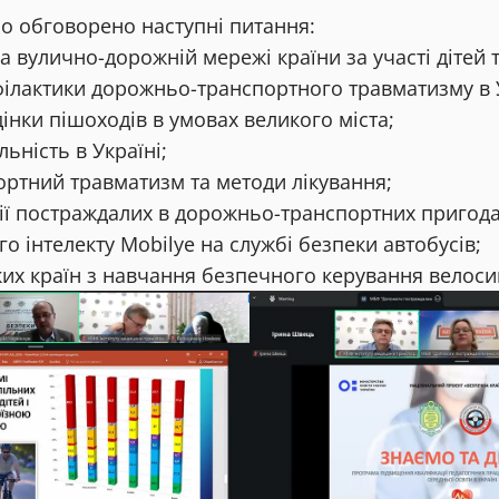
ло обговорено наступні питання:
на вулично-дорожній мережі країни за участі дітей 
ілактики дорожньо-транспортного травматизму в У
інки пішоходів в умовах великого міста;
ьність в Україні;
ртний травматизм та методи лікування;
ції постраждалих в дорожньо-транспортних пригода
го інтелекту Mobilye на службі безпеки автобусів;
их країн з навчання безпечного керування велоси