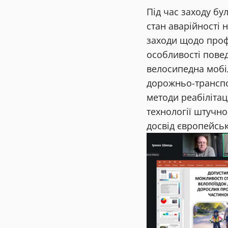
Під час заходу бу
стан аварійності 
заходи щодо проф
особливості повед
велосипедна мобіл
дорожньо-транспо
методи реабіліта
технології штучно
досвід європейськ