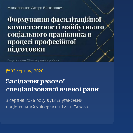
03 серпня, 2026
Засідання разової
спеціалізованої вченої ради
3 серпня 2026 року в ДЗ «Луганський
національний університет імені Тараса
Шевченка» відбулося засідання разової
спеціалізованої вченої ради, на якому успішно
захищено дисертацію Молдованова Артура
Вікторовича на тему «Формування