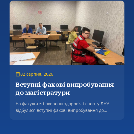
02 серпня, 2026
Вступні фахові випробування
до магістратури
На факультеті охорони здоров'я і спорту ЛНУ
відбулися вступні фахові випробування до
магістратури.