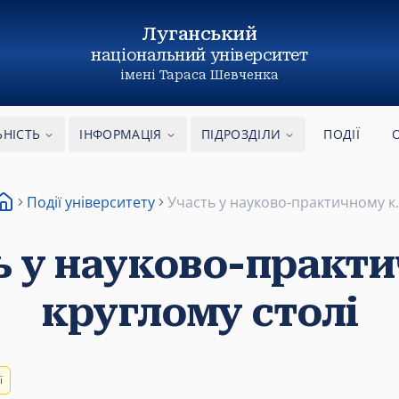
Луганський
національний
університет
імені Тараса Шевченка
ЬНІСТЬ
ІНФОРМАЦІЯ
ПІДРОЗДІЛИ
ПОДІЇ
Події університету
Участь у науково-практичному к..
ь у науково-практ
круглому столі
ї