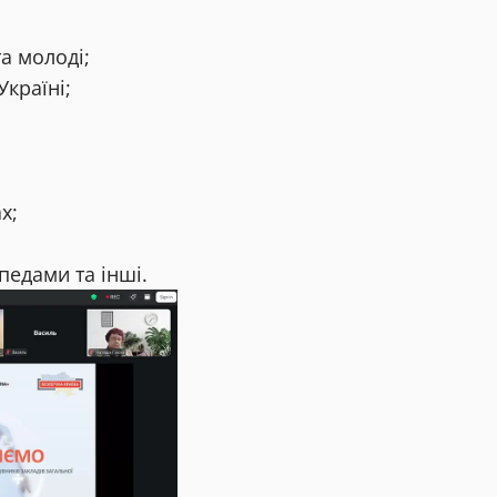
та молоді;
країні;
х;
педами та інші.