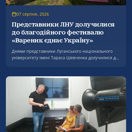
07 серпня, 2026
Представники ЛНУ долучилися
до благодійного фестивалю
«Вареник єднає Україну»
Днями представники Луганського національного
університету імені Тараса Шевченка долучилися до
благодійного культурно-мистецького заходу
«Мгарські передзвони: від щирого серця до
щедрого столу» на підтримку Збройних Сил України
– фестивалю «Вареник єднає Україну», який відбувся
в селі Мгар на мальовничому березі річки Сула.