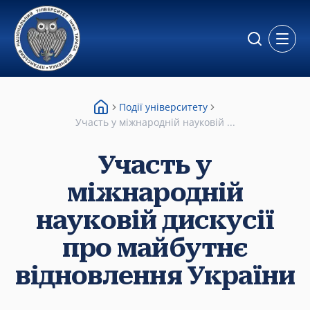
Відкр
Події університету
Участь у міжнародній науковій ...
Участь у
міжнародній
науковій дискусії
про майбутнє
відновлення України