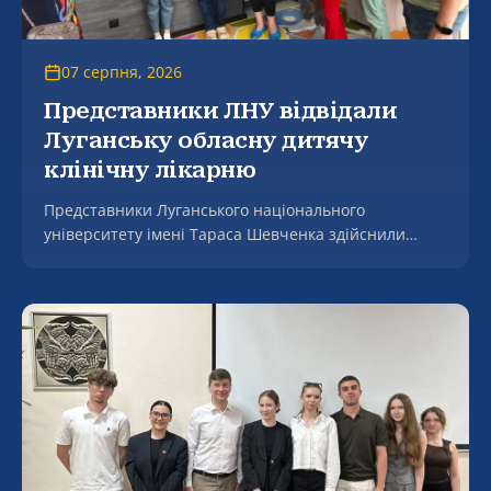
07 серпня, 2026
Представники ЛНУ відвідали
Луганську обласну дитячу
клінічну лікарню
Представники Луганського національного
університету імені Тараса Шевченка здійснили
робочий візит до Комунального некомерційного
підприємства Луганської обласної ради «Луганська
обласна дитяча клінічна лікарня», де зустрілися з
генеральним директором закладу, заслуженим
лікарем України Світланою Ошеко.