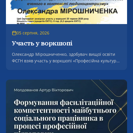
05 серпня, 2026
Участь у воркшопі
Олександр Мірошниченко, здобувач вищої освіти
ФСГН взяв участь у воркшопі «Професійна культура
як основа становлення молодого вченого в контексті
людоцентризмі».