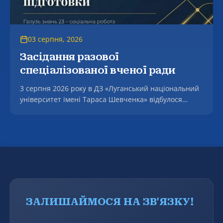
03 серпня, 2026
Засідання разової
спеціалізованої вченої ради
3 серпня 2026 року в ДЗ «Луганський національний
університет імені Тараса Шевченка» відбулося
засідання разової спеціалізованої вченої ради, на
якому успішно захищено дисертацію Молдованова
Артура Вікторовича на тему «Формування
фасилітаційної компетентності майбутнього
соціального працівника в процесі професійної
підготовки» за спеціальністю 231 – Соціальна
робота.
ЗАЛИШАЙМОСЯ НА ЗВ'ЯЗКУ!