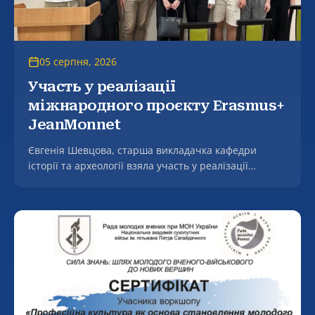
05 серпня, 2026
Участь у реалізації
міжнародного проєкту Erasmus+
JeanMonnet
Євгенія Шевцова, старша викладачка кафедри
історії та археології взяла участь у реалізації
міжнародного проєкту Erasmus+ JeanMonnet
«Переговорна дипломатія ЄС і України в аграрній
сфері» (EUNDAS).