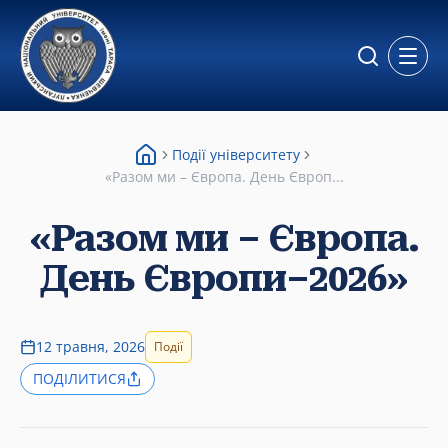
Відкр
Події університету
«Разом ми – Європа. День Європ...
«Разом ми – Європа.
День Європи–2026»
12 травня, 2026
Події
ПОДІЛИТИСЯ