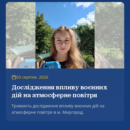
Артура Вікторовича на тему «Формування
фасилітаційної компетентності майбутнього
соціального працівника в процесі професійної
підготовки» за спеціальністю 231 – Соціальна
робота.
03 серпня, 2026
Дослідження впливу воєнних
дій на атмосферне повітря
Тривають дослідження впливу воєнних дій на
атмосферне повітря в м. Миргород.