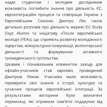
надає студентам і молодим дослідникам
можливість поглибити знання про діяльність ЄС,
євроінтеграційні процеси та співпрацю України з
Європейським Союзом. Дмитро Лях також
детально розповів про діяльність мережі EU Study
Days Alumni та ініціативу «Посли європейської
молоді» (YEAs), що сприяють розвитку молодіжного
лідерства, міжкультурної комунікації, волонтерської
діяльності та формуванню активного
громадянського суспільства.
Цікавим і пізнавальним елементом заходу для
офлайн-учасників став євроквіз, проведений
Дмитром Ляхом. Учасники мали можливість
перевірити свої знання з історії, культури та
сучасних процесів європейської інтеграції. За
результатами вікторини були визначені
переможці, які отримали пам’ятні подарунки від