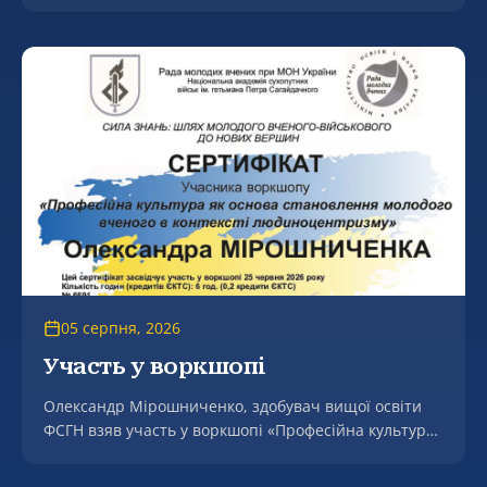
міжнародного проєкту Erasmus+ JeanMonnet
«Переговорна дипломатія ЄС і України в аграрній
сфері» (EUNDAS).
05 серпня, 2026
Участь у воркшопі
Олександр Мірошниченко, здобувач вищої освіти
ФСГН взяв участь у воркшопі «Професійна культура
як основа становлення молодого вченого в контексті
людоцентризмі».