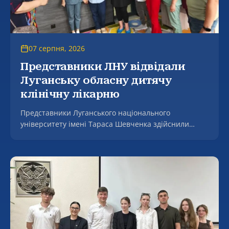
07 серпня, 2026
Представники ЛНУ відвідали
Луганську обласну дитячу
клінічну лікарню
Представники Луганського національного
університету імені Тараса Шевченка здійснили
робочий візит до Комунального некомерційного
підприємства Луганської обласної ради «Луганська
обласна дитяча клінічна лікарня», де зустрілися з
генеральним директором закладу, заслуженим
лікарем України Світланою Ошеко.