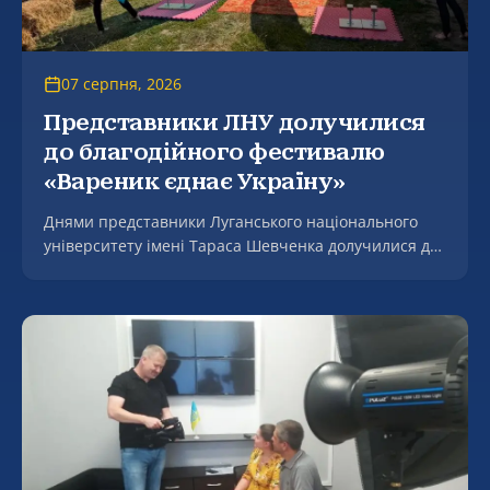
07 серпня, 2026
Представники ЛНУ долучилися
до благодійного фестивалю
«Вареник єднає Україну»
Днями представники Луганського національного
університету імені Тараса Шевченка долучилися до
благодійного культурно-мистецького заходу
«Мгарські передзвони: від щирого серця до
щедрого столу» на підтримку Збройних Сил України
– фестивалю «Вареник єднає Україну», який відбувся
в селі Мгар на мальовничому березі річки Сула.