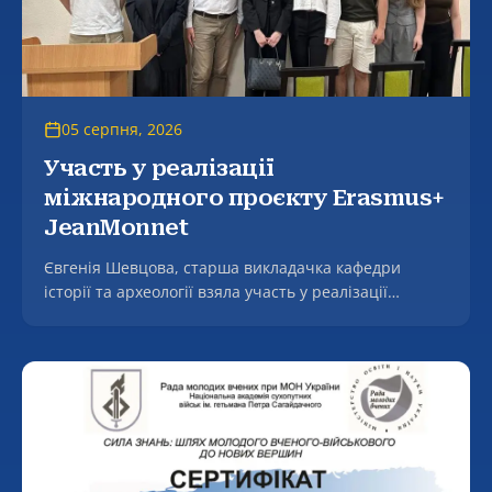
05 серпня, 2026
Участь у реалізації
міжнародного проєкту Erasmus+
JeanMonnet
Євгенія Шевцова, старша викладачка кафедри
історії та археології взяла участь у реалізації
міжнародного проєкту Erasmus+ JeanMonnet
«Переговорна дипломатія ЄС і України в аграрній
сфері» (EUNDAS).