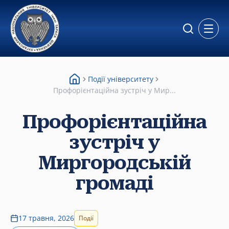
Відкр
Події університету
Профорієнтаційна зустріч у Мир...
Профорієнтаційна
зустріч у
Миргородській
громаді
17 травня, 2026
Події