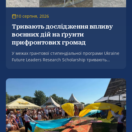
10 серпня, 2026
Тривають дослідження впливу
воєнних дій на ґрунти
прифронтових громад
У межах грантової стипендіальної програми Ukraine
Future Leaders Research Scholarship тривають
дослідження впливу воєнних дій на ґрунти
прифронтових громад.