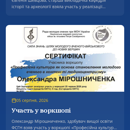
Євгенія Шевцова, старша викладачка кафедри
історії та археології взяла участь у реалізації
міжнародного проєкту Erasmus+ JeanMonnet
«Переговорна дипломатія ЄС і України в аграрній
сфері» (EUNDAS).
05 серпня, 2026
Участь у воркшопі
Олександр Мірошниченко, здобувач вищої освіти
ФСГН взяв участь у воркшопі «Професійна культура