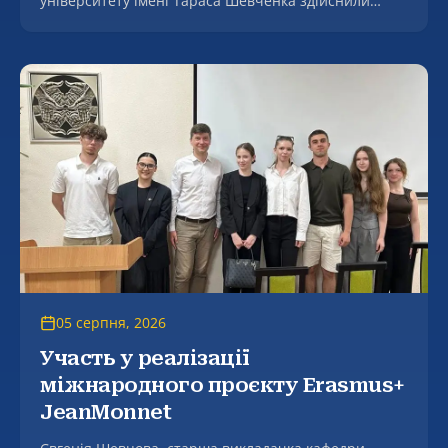
університету імені Тараса Шевченка здійснили
робочий візит до Комунального некомерційного
підприємства Луганської обласної ради «Луганська
обласна дитяча клінічна лікарня», де зустрілися з
генеральним директором закладу, заслуженим
лікарем України Світланою Ошеко.
05 серпня, 2026
Участь у реалізації
міжнародного проєкту Erasmus+
JeanMonnet