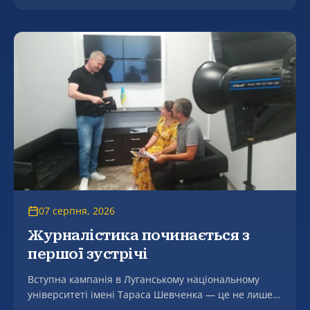
благодійного культурно-мистецького заходу
«Мгарські передзвони: від щирого серця до
щедрого столу» на підтримку Збройних Сил України
– фестивалю «Вареник єднає Україну», який відбувся
в селі Мгар на мальовничому березі річки Сула.
07 серпня, 2026
Журналістика починається з
першої зустрічі
Вступна кампанія в Луганському національному
університеті імені Тараса Шевченка — це не лише
консультації щодо подання документів, а й живе