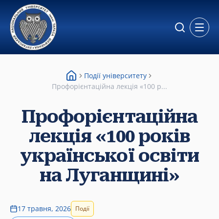
Відкр
Події університету
Профорієнтаційна лекція «100 р...
Профорієнтаційна
лекція «100 років
української освіти
на Луганщині»
17 травня, 2026
Події