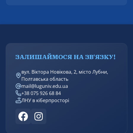
засідання разової спеціалізованої вченої ради, на
якому успішно захищено дисертацію Молдованова
Артура Вікторовича на тему «Формування
фасилітаційної компетентності майбутнього
соціального працівника в процесі професійної
підготовки» за спеціальністю 231 – Соціальна
робота.
ЗАЛИШАЙМОСЯ НА ЗВ'ЯЗКУ!
вул. Віктора Новікова, 2, місто Лубни,
Полтавська область
mail@luguniv.edu.ua
+38 075 926 68 84
ЛНУ в кіберпросторі