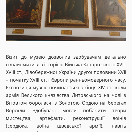
Візит до музею дозволив здобувачам детально
ознайомитися з історією Війська Запорозького XVII-
XVIII ст., Лівобережної України другої половини XVII
– початку XVIII ст. і Європи ранньомодерного часу.
Експозиція музею починається з кінця XIV ст., коли
армія Великого князівства Литовського на чолі з
Вітовтом боролася із Золотою Ордою на берегах
Ворскли. Здобувачі могли побачити твори
мистецтва, артефакти, реконструкції воїнів
(сердюка, воїна шведської армії), навіть