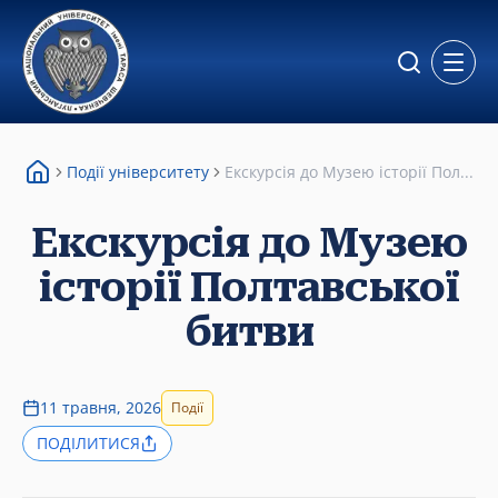
Відкр
Події університету
Екскурсія до Музею історії Пол...
Екскурсія до Музею
історії Полтавської
битви
11 травня, 2026
Події
ПОДІЛИТИСЯ