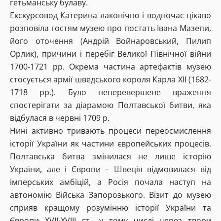
гетьманську булаву.
Екскурсовод Катерина лаконічно і водночас цікаво
розповіла гостям музею про постать Івана Мазепи,
його оточення (Андрій Войнаровський, Пилип
Орлик), причини і перебіг Великої Північної війни
1700-1721 рр. Окрема частина артефактів музею
стосується армії шведського короля Карла XII (1682-
1718 рр.). Було неперевершене враження
спостерігати за діарамою Полтавської битви, яка
відбулася в червні 1709 р.
Нині активно тривають процеси переосмислення
історії України як частини європейських процесів.
Полтавська битва змінилася не лише історію
України, але і Європи – Швеція відмовилася від
імперських амбіцій, а Росія почала наступ на
автономію Війська Запорозького. Візит до музею
сприяв кращому розумінню історії України та
Європи XVII-XVIII ст., у тому числі через твори