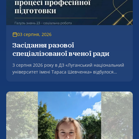
03 серпня, 2026
Засідання разової
спеціалізованої вченої ради
3 серпня 2026 року в ДЗ «Луганський національний
університет імені Тараса Шевченка» відбулося
засідання разової спеціалізованої вченої ради, на
якому успішно захищено дисертацію Молдованова
Артура Вікторовича на тему «Формування
фасилітаційної компетентності майбутнього
соціального працівника в процесі професійної
підготовки» за спеціальністю 231 – Соціальна
робота.