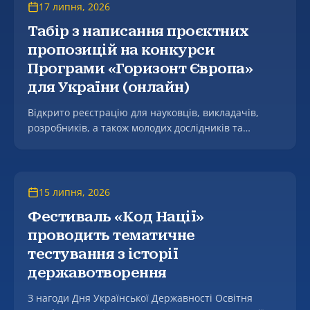
17 липня, 2026
Табір з написання проєктних
пропозицій на конкурси
Програми «Горизонт Європа»
для України (онлайн)
Відкрито реєстрацію для науковців, викладачів,
розробників, а також молодих дослідників та
аспірантів (PhD кандидатів) на участь у
практичному інтенсиві з написання проєктних
пропозицій на конкурси Програми «Горизонт
Європа» для учасників з України (Horizon Europe
15 липня, 2026
Proposal Writing Camp for Ukraine).
Фестиваль «Код Нації»
проводить тематичне
тестування з історії
державотворення
З нагоди Дня Української Державності Освітня