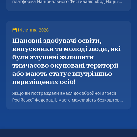
платформа Національного Фестивалю «Код Нації»
оголошує про проведення тематичного тестування.
14 липня, 2026
Шановні здобувачі освіти,
випускники та молоді люди, які
були змушені залишити
тимчасово окуповані території
або мають статус внутрішньо
переміщених осіб!
Якщо ви постраждали внаслідок збройної агресії
Російської Федерації, маєте можливість безкоштовно
отримати фахову допомогу у підготовці та поданні
заяв до Міжнародного Реєстру збитків, а також, у
разі наявності підстав, щодо підготовки звернень до
міжнародних квазісудових механізмів для
притягнення винних до відповідальності.