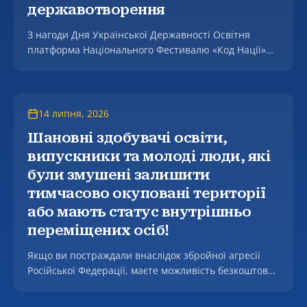
державотворення
З нагоди Дня Української Державності Освітня
платформа Національного Фестивалю «Код Нації»
оголошує про проведення тематичного тестування.
14 липня, 2026
Шановні здобувачі освіти,
випускники та молоді люди, які
були змушені залишити
тимчасово окуповані території
або мають статус внутрішньо
переміщених осіб!
Якщо ви постраждали внаслідок збройної агресії
Російської Федерації, маєте можливість безкоштовно
отримати фахову допомогу у підготовці та поданні
заяв до Міжнародного Реєстру збитків, а також, у