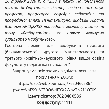
26 травня 2026 р. о 12.30 в межах Національного
тижня безбар’єрності доктор педагогічних наук,
професор, професорка кафедри педагогіки та
професійної етики Пенітенціарної академії України
Вікторія АНІЩЕНКО проводить гостьову лекцію на
тему «Безбар’єрність як норма: формуємо
суспільство майбутнього».
Гостьова лекція для здобувачів першого
(бакалаврського), другого (магістерського) та
третього (освітньо-наукового) рівня вищої освіти
факультету педагогіки і психології.
Запрошуємо всіх охочих відвідати лекцію за
посиланням ZOOM:
https://us02web.zoom.us/j/7620460586?
pwd=YVhFSSttVFE0OWdITGt2WnVTN211QT09
Ідентифікатор: 762 046 0586
Код доступу: 11111