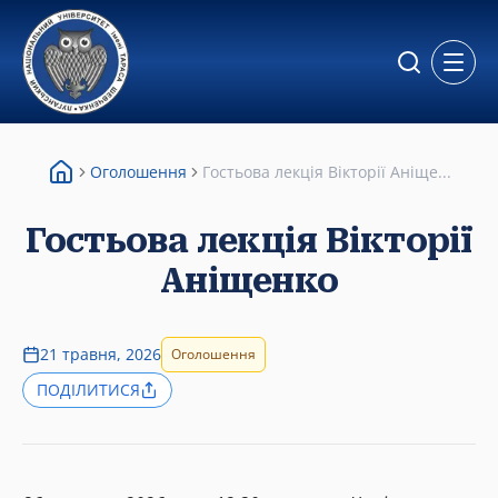
Відкр
Оголошення
Гостьова лекція Вікторії Аніще...
Гостьова лекція Вікторії
Аніщенко
21 травня, 2026
Оголошення
ПОДІЛИТИСЯ