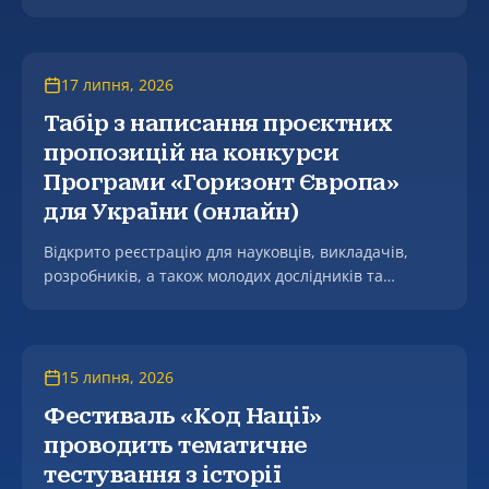
«Подаруй книгу першокласнику».
17 липня, 2026
Табір з написання проєктних
пропозицій на конкурси
Програми «Горизонт Європа»
для України (онлайн)
Відкрито реєстрацію для науковців, викладачів,
розробників, а також молодих дослідників та
аспірантів (PhD кандидатів) на участь у
практичному інтенсиві з написання проєктних
пропозицій на конкурси Програми «Горизонт
Європа» для учасників з України (Horizon Europe
15 липня, 2026
Proposal Writing Camp for Ukraine).
Фестиваль «Код Нації»
проводить тематичне
тестування з історії