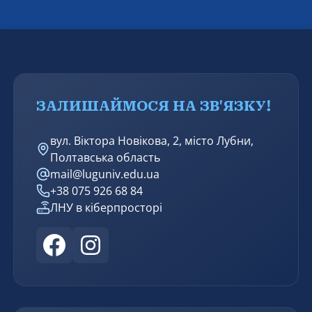
разі наявності підстав, щодо підготовки звернень до
міжнародних квазісудових механізмів для
притягнення винних до відповідальності.
ЗАЛИШАЙМОСЯ НА ЗВ'ЯЗКУ!
вул. Віктора Новікова, 2, місто Лубни,
Полтавська область
mail@luguniv.edu.ua
+38 075 926 68 84
ЛНУ в кіберпросторі