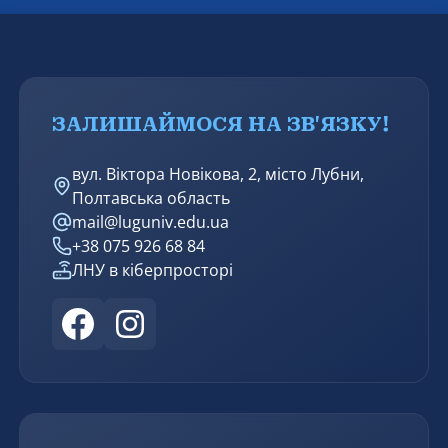
міжнародних квазісудових механізмів для
притягнення винних до відповідальності.
ЗАЛИШАЙМОСЯ НА ЗВ'ЯЗКУ!
вул. Віктора Новікова, 2, місто Лубни,
Полтавська область
mail@luguniv.edu.ua
+38 075 926 68 84
ЛНУ в кіберпросторі