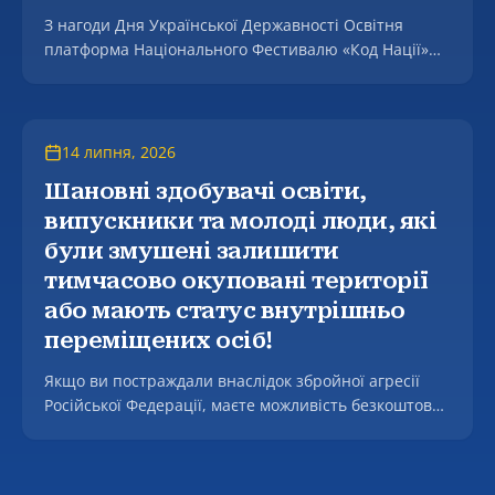
З нагоди Дня Української Державності Освітня
платформа Національного Фестивалю «Код Нації»
оголошує про проведення тематичного тестування.
14 липня, 2026
Шановні здобувачі освіти,
випускники та молоді люди, які
були змушені залишити
тимчасово окуповані території
або мають статус внутрішньо
переміщених осіб!
Якщо ви постраждали внаслідок збройної агресії
Російської Федерації, маєте можливість безкоштовно
отримати фахову допомогу у підготовці та поданні
заяв до Міжнародного Реєстру збитків, а також, у
разі наявності підстав, щодо підготовки звернень до