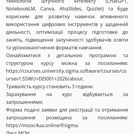
технологій штучного інтелекту (ChatGPT,
NotebookLM, Canva, AhaSlides, Quizlet) та буде
корисним для розвитку навичок впевненого
використання цифрових інструментів у щоденній
діяльності, оптимізації процесу підготовки до
занять, підвищення залученості здобувачів освіти
та урізноманітнення форматів навчання.
Ознайомитися з детальною програмою та
структурою курсу можна за посиланням:
https://courses.university.sigma.software/courses/co
ursev1:SSWU+DEI001+2026/about.
Тривалість курсу становить 3 години.
Зарахування на курс відбувається за
запрошеннями.
Форма подачі заявки для реєстрації та отримання
запрошення розміщена за посиланням:
https://mooc4ua.online/f/sigma.
Лист МОН