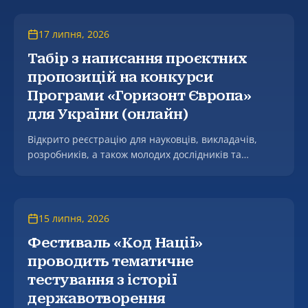
17 липня, 2026
Табір з написання проєктних
пропозицій на конкурси
Програми «Горизонт Європа»
для України (онлайн)
Відкрито реєстрацію для науковців, викладачів,
розробників, а також молодих дослідників та
аспірантів (PhD кандидатів) на участь у
практичному інтенсиві з написання проєктних
пропозицій на конкурси Програми «Горизонт
Європа» для учасників з України (Horizon Europe
15 липня, 2026
Proposal Writing Camp for Ukraine).
Фестиваль «Код Нації»
проводить тематичне
тестування з історії
державотворення