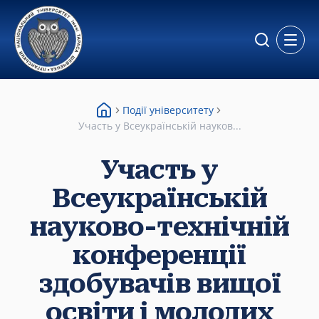
Відкр
Події університету
Участь у Всеукраїнській науков...
Участь у
Всеукраїнській
науково-технічній
конференції
здобувачів вищої
освіти і молодих