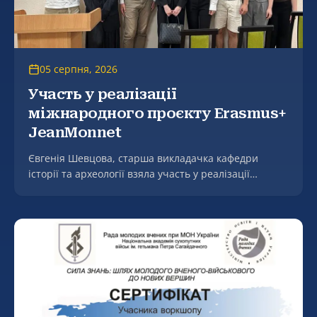
05 серпня, 2026
Участь у реалізації
міжнародного проєкту Erasmus+
JeanMonnet
Євгенія Шевцова, старша викладачка кафедри
історії та археології взяла участь у реалізації
міжнародного проєкту Erasmus+ JeanMonnet
«Переговорна дипломатія ЄС і України в аграрній
сфері» (EUNDAS).