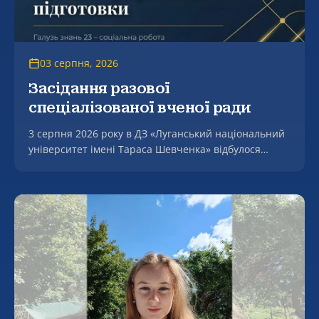
03 серпня, 2026
Засідання разової
спеціалізованої вченої ради
3 серпня 2026 року в ДЗ «Луганський національний
університет імені Тараса Шевченка» відбулося
засідання разової спеціалізованої вченої ради, на
якому успішно захищено дисертацію Молдованова
Артура Вікторовича на тему «Формування
фасилітаційної компетентності майбутнього
соціального працівника в процесі професійної
підготовки» за спеціальністю 231 – Соціальна
робота.