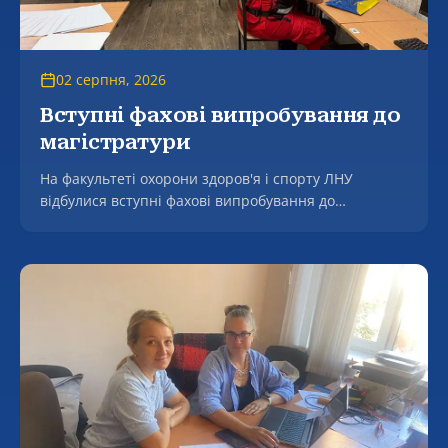
02 серпня, 2026
Вступні фахові випробування до
магістратури
На факультеті охорони здоров'я і спорту ЛНУ
відбулися вступні фахові випробування до
магістратури.