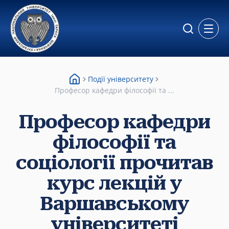
Відкр
Події університету
Професор кафедри філософії та ...
Професор кафедри
філософії та
соціології прочитав
курс лекцій у
Варшавському
університеті