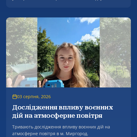
засідання разової спеціалізованої вченої ради, на
якому успішно захищено дисертацію Молдованова
Артура Вікторовича на тему «Формування
фасилітаційної компетентності майбутнього
соціального працівника в процесі професійної
підготовки» за спеціальністю 231 – Соціальна
робота.
03 серпня, 2026
Дослідження впливу воєнних
дій на атмосферне повітря
Тривають дослідження впливу воєнних дій на
атмосферне повітря в м. Миргород.