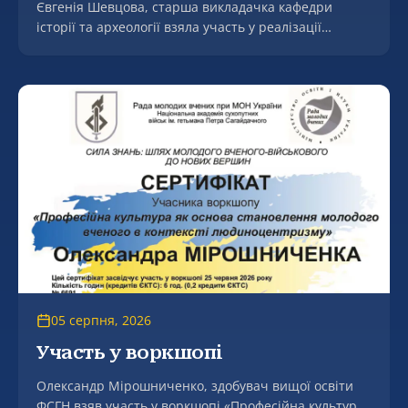
Євгенія Шевцова, старша викладачка кафедри
історії та археології взяла участь у реалізації
міжнародного проєкту Erasmus+ JeanMonnet
«Переговорна дипломатія ЄС і України в аграрній
сфері» (EUNDAS).
05 серпня, 2026
Участь у воркшопі
Олександр Мірошниченко, здобувач вищої освіти
ФСГН взяв участь у воркшопі «Професійна культура