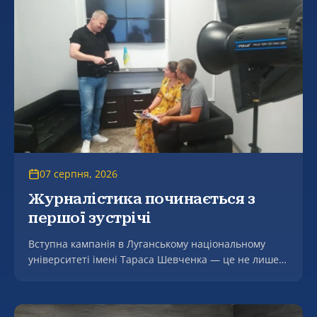
– фестивалю «Вареник єднає Україну», який відбувся
в селі Мгар на мальовничому березі річки Сула.
07 серпня, 2026
Журналістика починається з
першої зустрічі
Вступна кампанія в Луганському національному
університеті імені Тараса Шевченка — це не лише
консультації щодо подання документів, а й живе
знайомство майбутніх студентів із професією та
можливостями навчання.