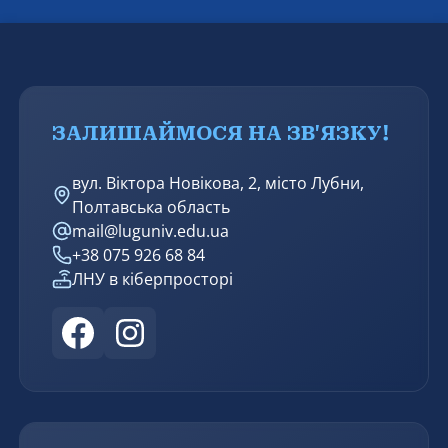
фасилітаційної компетентності майбутнього
соціального працівника в процесі професійної
підготовки» за спеціальністю 231 – Соціальна
робота.
ЗАЛИШАЙМОСЯ НА ЗВ'ЯЗКУ!
вул. Віктора Новікова, 2, місто Лубни,
Полтавська область
mail@luguniv.edu.ua
+38 075 926 68 84
ЛНУ в кіберпросторі