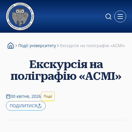
Відкр
Події університету
Екскурсія на поліграфію «АСМІ»
Екскурсія на
поліграфію «АСМІ»
30 квітня, 2026
Події
ПОДІЛИТИСЯ