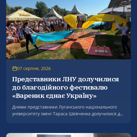
07 серпня, 2026
Представники ЛНУ долучилися
до благодійного фестивалю
«Вареник єднає Україну»
Днями представники Луганського національного
університету імені Тараса Шевченка долучилися до
благодійного культурно-мистецького заходу
«Мгарські передзвони: від щирого серця до
щедрого столу» на підтримку Збройних Сил України