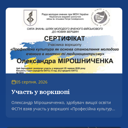
«Переговорна дипломатія ЄС і України в аграрній
сфері» (EUNDAS).
05 серпня, 2026
Участь у воркшопі
Олександр Мірошниченко, здобувач вищої освіти
ФСГН взяв участь у воркшопі «Професійна культура
як основа становлення молодого вченого в контексті
людоцентризмі».