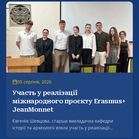
обласна дитяча клінічна лікарня», де зустрілися з
генеральним директором закладу, заслуженим
лікарем України Світланою Ошеко.
05 серпня, 2026
Участь у реалізації
міжнародного проєкту Erasmus+
JeanMonnet
Євгенія Шевцова, старша викладачка кафедри
історії та археології взяла участь у реалізації
міжнародного проєкту Erasmus+ JeanMonnet