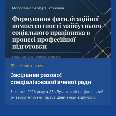
03 серпня, 2026
Засідання разової
спеціалізованої вченої ради
3 серпня 2026 року в ДЗ «Луганський національний
університет імені Тараса Шевченка» відбулося
засідання разової спеціалізованої вченої ради, на
якому успішно захищено дисертацію Молдованова
Артура Вікторовича на тему «Формування