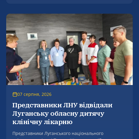
консультації щодо подання документів, а й живе
знайомство майбутніх студентів із професією та
можливостями навчання.
07 серпня, 2026
Представники ЛНУ відвідали
Луганську обласну дитячу
клінічну лікарню
Представники Луганського національного