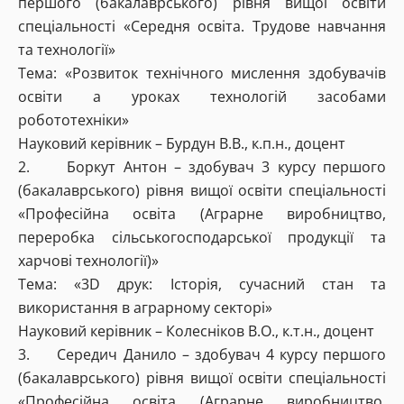
першого (бакалаврського) рівня вищої освіти
спеціальності «Середня освіта. Трудове навчання
та технології»
Тема: «Розвиток технічного мислення здобувачів
освіти а уроках технологій засобами
робототехніки»
Науковий керівник –
Бурдун В.В., к.п.н., доцент
2. Боркут Антон – здобувач 3 курсу першого
(бакалаврського) рівня вищої освіти спеціальності
«Професійна освіта (Аграрне виробництво,
переробка сільськогосподарської продукції та
харчові технології)»
Тема: «3D друк: Історія, сучасний стан та
використання в аграрному секторі»
Науковий керівник – Колесніков В.О., к.т.н., доцент
3. Середич Данило – здобувач 4 курсу першого
(бакалаврського) рівня вищої освіти спеціальності
«Професійна освіта (Аграрне виробництво,