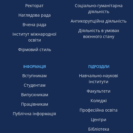
Ректорат
Соціально-гуманітарна
діяльність
Наглядова рада
Антикорупційна діяльність
Вчена рада
Діяльність в умовах
Інститут міжнародної
воєнного стану
освіти
Фірмовий стиль
ІНФОРМАЦІЯ
ПІДРОЗДІЛИ
Вступникам
Навчально-наукові
інститути
Студентам
Факультети
Випускникам
Коледжі
Працівникам
Професійна освіта
Публічна інформація
Центри
Бібліотека