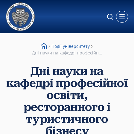
Відкр
Події університету
Дні науки на кафедрі професійн...
Дні науки на
кафедрі професійної
освіти,
ресторанного і
туристичного
бізнесу