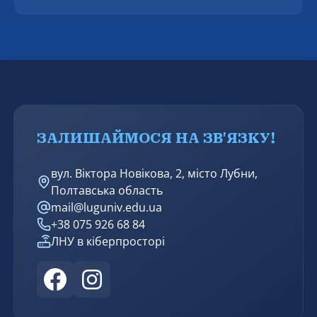
засідання разової спеціалізованої вченої ради, на
якому успішно захищено дисертацію Молдованова
Артура Вікторовича на тему «Формування
фасилітаційної компетентності майбутнього
соціального працівника в процесі професійної
підготовки» за спеціальністю 231 – Соціальна
робота.
ЗАЛИШАЙМОСЯ НА ЗВ'ЯЗКУ!
вул. Віктора Новікова, 2, місто Лубни,
Полтавська область
mail@luguniv.edu.ua
+38 075 926 68 84
ЛНУ в кіберпросторі