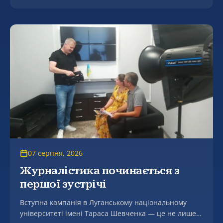
благодійного культурно-мистецького заходу
«Мгарські передзвони: від щирого серця до
щедрого столу» на підтримку Збройних Сил України
– фестивалю «Вареник єднає Україну», який відбувся
в селі Мгар на мальовничому березі річки Сула.
07 серпня, 2026
Журналістика починається з
першої зустрічі
Вступна кампанія в Луганському національному
університеті імені Тараса Шевченка — це не лише