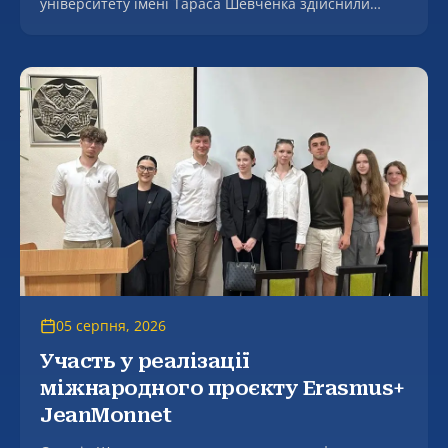
університету імені Тараса Шевченка здійснили
робочий візит до Комунального некомерційного
підприємства Луганської обласної ради «Луганська
обласна дитяча клінічна лікарня», де зустрілися з
генеральним директором закладу, заслуженим
лікарем України Світланою Ошеко.
05 серпня, 2026
Участь у реалізації
міжнародного проєкту Erasmus+
JeanMonnet