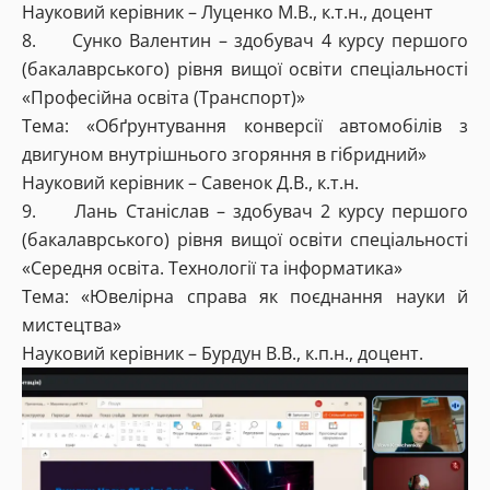
Науковий керівник –
Луценко М.В., к.т.н., доцент
8. Сунко Валентин – здобувач 4 курсу першого
(бакалаврського) рівня вищої освіти спеціальності
«Професійна освіта (Транспорт)»
Тема: «Обґрунтування конверсії автомобілів з
двигуном внутрішнього згоряння в гібридний»
Науковий керівник – Савенок Д.В., к.т.н.
9. Лань Станіслав – здобувач 2 курсу першого
(бакалаврського) рівня вищої освіти спеціальності
«Середня освіта. Технології та інформатика»
Тема: «Ювелірна справа як поєднання науки й
мистецтва»
Науковий керівник –
Бурдун В.В., к.п.н., доцент.