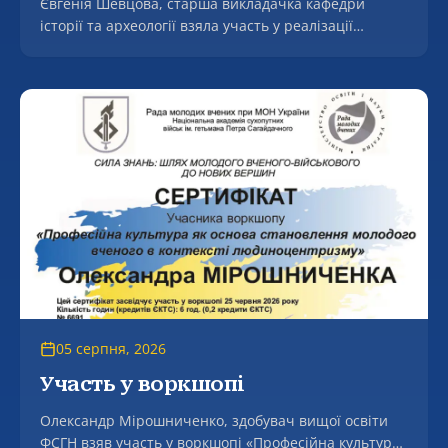
Євгенія Шевцова, старша викладачка кафедри
історії та археології взяла участь у реалізації
міжнародного проєкту Erasmus+ JeanMonnet
«Переговорна дипломатія ЄС і України в аграрній
сфері» (EUNDAS).
05 серпня, 2026
Участь у воркшопі
Олександр Мірошниченко, здобувач вищої освіти
ФСГН взяв участь у воркшопі «Професійна культура