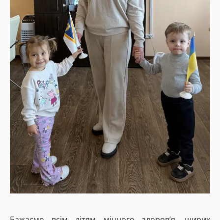
Бажаємо всім дітям міцного здоров’я, щирих