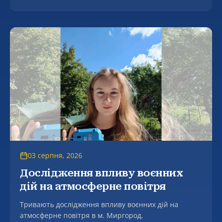
засідання разової спеціалізованої вченої ради, на
якому успішно захищено дисертацію Молдованова
Артура Вікторовича на тему «Формування
фасилітаційної компетентності майбутнього
соціального працівника в процесі професійної
підготовки» за спеціальністю 231 – Соціальна
робота.
03 серпня, 2026
Дослідження впливу воєнних
дій на атмосферне повітря
Тривають дослідження впливу воєнних дій на
атмосферне повітря в м. Миргород.