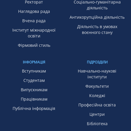
Ректорат
Соціально-гуманітарна
діяльність
Наглядова рада
Антикорупційна діяльність
Вчена рада
Діяльність в умовах
Інститут міжнародної
воєнного стану
освіти
Фірмовий стиль
ІНФОРМАЦІЯ
ПІДРОЗДІЛИ
Вступникам
Навчально-наукові
інститути
Студентам
Факультети
Випускникам
Коледжі
Працівникам
Професійна освіта
Публічна інформація
Центри
Бібліотека