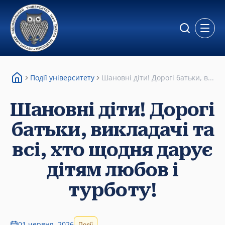
Відкр
Події університету
Шановні діти! Дорогі батьки, в...
Шановні діти! Дорогі
батьки, викладачі та
всі, хто щодня дарує
дітям любов і
турботу!
01 червня, 2026
Події