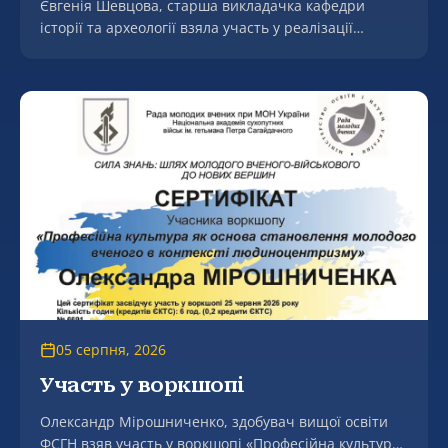
Євгенія Шевцова, старша викладачка кафедри
історії та археології взяла участь у реалізації
міжнародного проєкту Erasmus+ JeanMonnet
«Переговорна дипломатія ЄС і України в аграрній
сфері» (EUNDAS).
05 серпня, 2026
Участь у воркшопі
Олександр Мірошниченко, здобувач вищої освіти
ФСГН взяв участь у воркшопі «Професійна культура