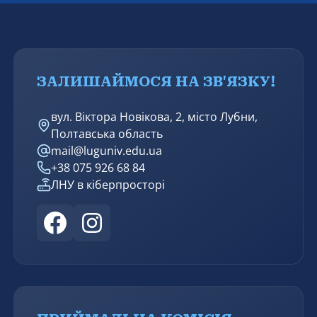
соціального працівника в процесі професійної
підготовки» за спеціальністю 231 – Соціальна
робота.
ЗАЛИШАЙМОСЯ НА ЗВ'ЯЗКУ!
вул. Віктора Новікова, 2, місто Лубни,
Полтавська область
mail@luguniv.edu.ua
+38 075 926 68 84
ЛНУ в кіберпросторі