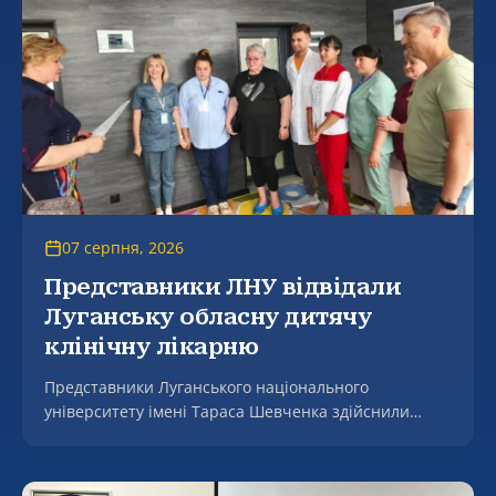
07 серпня, 2026
Представники ЛНУ відвідали
Луганську обласну дитячу
клінічну лікарню
Представники Луганського національного
університету імені Тараса Шевченка здійснили
робочий візит до Комунального некомерційного
підприємства Луганської обласної ради «Луганська
обласна дитяча клінічна лікарня», де зустрілися з