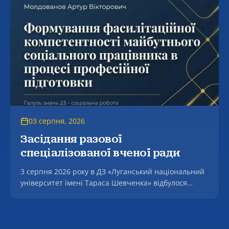
03 серпня, 2026
Засідання разової
спеціалізованої вченої ради
3 серпня 2026 року в ДЗ «Луганський національний
університет імені Тараса Шевченка» відбулося
засідання разової спеціалізованої вченої ради, на
якому успішно захищено дисертацію Молдованова
Артура Вікторовича на тему «Формування
фасилітаційної компетентності майбутнього