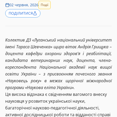
02 червня, 2026
Події
ПОДІЛИТИСЯ
Колектив ДЗ «Луганський національний університет
імені Тараса Шевченка» щиро вітає Андрія Грищука –
доцента кафедри охорони здоров’я і реабілітації,
кандидата ветеринарних наук, доцента, члена-
кореспондента Національної академії наук вищої
освіти України – з присвоєнням почесного звання
«Науковець року» в межах щорічної міжнародної
програми «Наукова еліта України».
Ця висока відзнака є свідченням вагомого внеску
науковця у розвиток української науки,
багаторічної науково-педагогічної діяльності,
активної дослідницької роботи та відданості справі