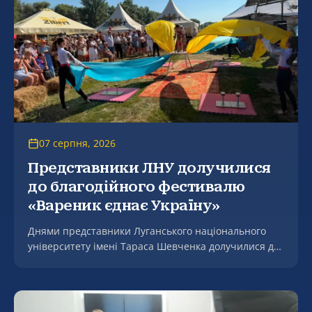
07 серпня, 2026
Представники ЛНУ долучилися
до благодійного фестивалю
«Вареник єднає Україну»
Днями представники Луганського національного
університету імені Тараса Шевченка долучилися до
благодійного культурно-мистецького заходу
«Мгарські передзвони: від щирого серця до
щедрого столу» на підтримку Збройних Сил України
– фестивалю «Вареник єднає Україну», який відбувся