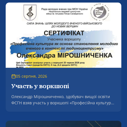
сфері» (EUNDAS).
05 серпня, 2026
Участь у воркшопі
Олександр Мірошниченко, здобувач вищої освіти
ФСГН взяв участь у воркшопі «Професійна культура
як основа становлення молодого вченого в контексті
людоцентризмі».