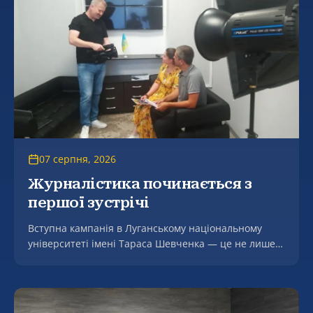
в селі Мгар на мальовничому березі річки Сула.
07 серпня, 2026
Журналістика починається з
першої зустрічі
Вступна кампанія в Луганському національному
університеті імені Тараса Шевченка — це не лише
консультації щодо подання документів, а й живе
знайомство майбутніх студентів із професією та
можливостями навчання.