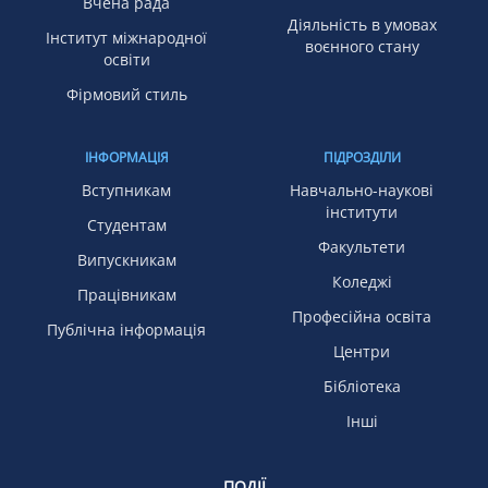
Вчена рада
Діяльність в умовах
Інститут міжнародної
воєнного стану
освіти
Фірмовий стиль
ІНФОРМАЦІЯ
ПІДРОЗДІЛИ
Вступникам
Навчально-наукові
інститути
Студентам
Факультети
Випускникам
Коледжі
Працівникам
Професійна освіта
Публічна інформація
Центри
Бібліотека
Інші
ПОДІЇ