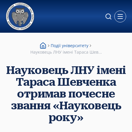
Відкр
Події університету
Науковець ЛНУ імені Тараса Шев...
Науковець ЛНУ імені
Тараса Шевченка
отримав почесне
звання «Науковець
року»