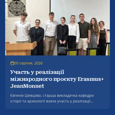
генеральним директором закладу, заслуженим
лікарем України Світланою Ошеко.
05 серпня, 2026
Участь у реалізації
міжнародного проєкту Erasmus+
JeanMonnet
Євгенія Шевцова, старша викладачка кафедри
історії та археології взяла участь у реалізації
міжнародного проєкту Erasmus+ JeanMonnet
«Переговорна дипломатія ЄС і України в аграрній