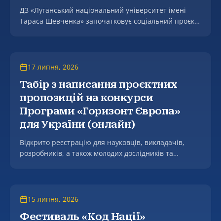
ДЗ «Луганський національний університет імені
Тараса Шевченка» започатковує соціальний проєкт
«Подаруй книгу першокласнику».
17 липня, 2026
Табір з написання проєктних
пропозицій на конкурси
Програми «Горизонт Європа»
для України (онлайн)
Відкрито реєстрацію для науковців, викладачів,
розробників, а також молодих дослідників та
аспірантів (PhD кандидатів) на участь у
практичному інтенсиві з написання проєктних
пропозицій на конкурси Програми «Горизонт
Європа» для учасників з України (Horizon Europe
15 липня, 2026
Proposal Writing Camp for Ukraine).
Фестиваль «Код Нації»