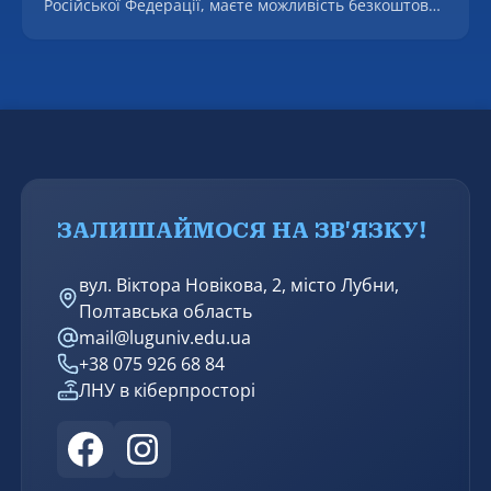
Російської Федерації, маєте можливість безкоштовно
отримати фахову допомогу у підготовці та поданні
заяв до Міжнародного Реєстру збитків, а також, у
разі наявності підстав, щодо підготовки звернень до
міжнародних квазісудових механізмів для
притягнення винних до відповідальності.
ЗАЛИШАЙМОСЯ НА ЗВ'ЯЗКУ!
вул. Віктора Новікова, 2, місто Лубни,
Полтавська область
mail@luguniv.edu.ua
+38 075 926 68 84
ЛНУ в кіберпросторі