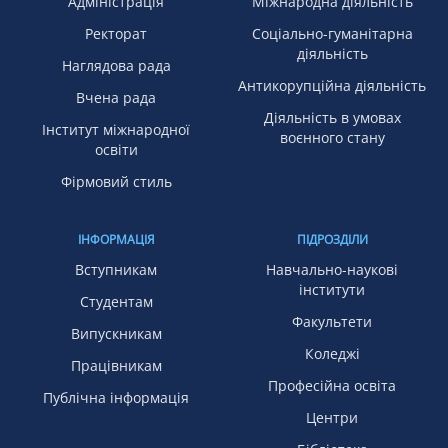
Адміністрація
Міжнародна діяльність
Ректорат
Соціально-гуманітарна
діяльність
Наглядова рада
Антикорупційна діяльність
Вчена рада
Діяльність в умовах
Інститут міжнародної
воєнного стану
освіти
Фірмовий стиль
ІНФОРМАЦІЯ
ПІДРОЗДІЛИ
Вступникам
Навчально-наукові
інститути
Студентам
Факультети
Випускникам
Коледжі
Працівникам
Професійна освіта
Публічна інформація
Центри