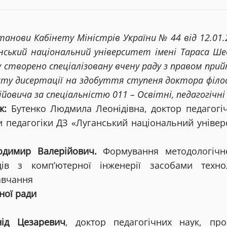
танови Кабінету Міністрів України № 44 від 12.01.2
нський національний університет імені Тараса Ш
ку створено спеціалізовану вчену раду з правом при
сту дисертації на здобуття ступеня доктора філо
йовича за спеціальністю 011 – Освітні, педагогічні
к:
Бутенко Людмила Леонідівна, доктор педагогіч
и педагогіки ДЗ «Луганський національний універс
лодимир Валерійович.
Формування методологічно
ців з комп’ютерної інженерії засобами техн
авчання
ної ради
нід Цезаревич
, доктор педагогічних наук, пр