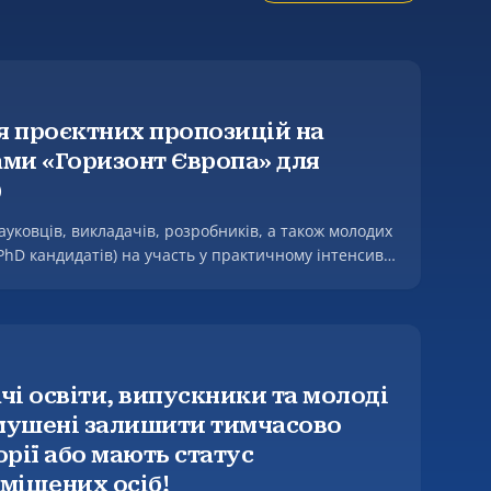
ня проєктних пропозицій на
ми «Горизонт Європа» для
)
ауковців, викладачів, розробників, а також молодих
(PhD кандидатів) на участь у практичному інтенсиві
опозицій на конкурси Програми «Горизонт Європа»
orizon Europe Proposal Writing Camp for Ukraine).
чі освіти, випускники та молоді
змушені залишити тимчасово
рії або мають статус
міщених осіб!