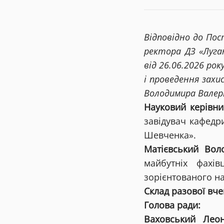
Відповідно до Пос
ректора ДЗ «Луга
від 26.06.2026 ро
і проведення захи
Володимира Валері
Науковий керівни
завідувач кафедр
Шевченка».
Матієвський Во
майбутніх фахів
зорієнтованого н
Склад разової вче
Голова ради:
Ваховський Лео