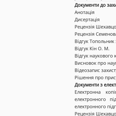
Документи до захи
Анотація
Дисертація
Рецензія Шехавцов
Рецензія Семенова
Відгук Топольник 
Відгук Кін О. М.
Відгук наукового 
Висновок про нау
Відеозапис захист
Рішення про прис
Документи з елек
Електронна коп
електронного пі
електронного підп
Рецензія Шехавцов