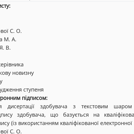
сту:
ої С. О.
 М. А.
Я. В.
керівника
кову новизну
у
удження ступеня
тронним підписом:
ія дисертації здобувача з текстовим шаром
дпису здобувача, що базується на кваліфікова
ису (із використанням кваліфікованої електронної
ої С. О.