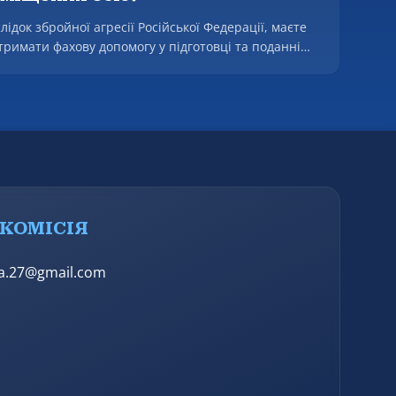
док збройної агресії Російської Федерації, маєте
римати фахову допомогу у підготовці та поданні
ру збитків, а також, у разі наявності підстав, щодо
жнародних квазісудових механізмів для
повідальності.
КОМІСІЯ
ia.27@gmail.com