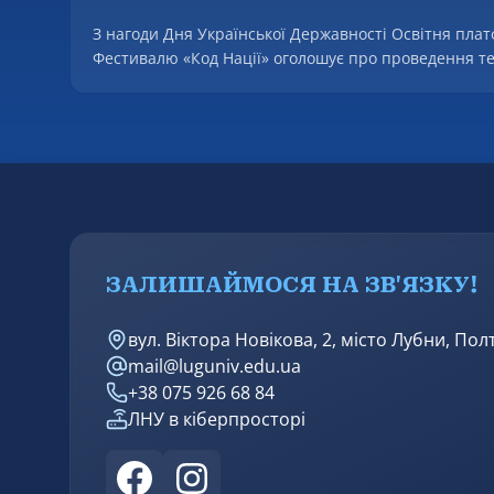
З нагоди Дня Української Державності Освітня пла
Фестивалю «Код Нації» оголошує про проведення т
ЗАЛИШАЙМОСЯ НА ЗВ'ЯЗКУ!
вул. Віктора Новікова, 2, місто Лубни, По
mail@luguniv.edu.ua
+38 075 926 68 84
ЛНУ в кіберпросторі