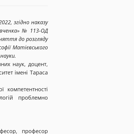
022, згідно наказу
евченка» № 113-ОД
йняття до розгляду
софії Матієвського
 науки.
них наук, доцент,
итет імені Тараса
ї компетентності
ологій проблемно
офесор, професор