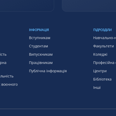
ІНФОРМАЦІЯ
ПІДРОЗДІЛИ
Вступникам
Навчально-н
Студентам
Факультети
ість
Випускникам
Коледжі
арна
Працівникам
Професійна 
Публічна інформація
Центри
льність
Бібліотека
х воєнного
Інші