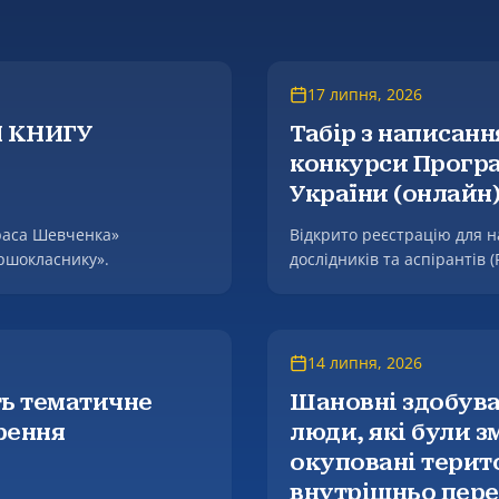
17 липня, 2026
 КНИГУ
Табір з написан
конкурси Програ
України (онлайн
араса Шевченка»
Відкрито реєстрацію для н
ршокласнику».
дослідників та аспірантів 
з написання проєктних пр
для учасників з України (H
14 липня, 2026
ть тематичне
Шановні здобува
рення
люди, які були 
окуповані терито
внутрішньо пере