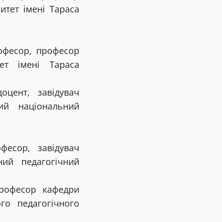
итет імені Тараса
рофесор, професор
ет імені Тараса
оцент, завідувач
ий національний
фесор, завідувач
ий педагогічний
професор кафедри
ого педагогічного