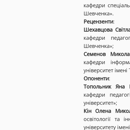
кафедри спеціаль
Шевченка».
Рецензенти
:
Шехавцова Світл
кафедри педагог
Шевченка»;
Семенов Микола
кафедри інформ
університет імені
Опоненти
:
Топольник Яна 
кафедри педаго
університет»;
Кін Олена Микол
освітології та і
університету імені