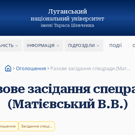
Луганський
національний
університет
імені Тараса Шевченка
ЬНІСТЬ
ІНФОРМАЦІЯ
ПІДРОЗДІЛИ
ПОДІЇ
Оголошення
Разове засідання спецради (Мат...
зове засідання спецр
(Матієвський В.В.)
лошення
Засідання спеці...