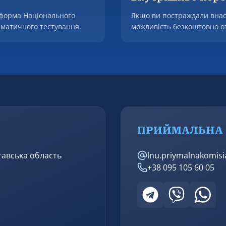
тформа Національного
Якщо ви постраждали внаслі
ематичного тестування.
можливість безкоштовно от
заяв до Міжнародного Реєст
підготовки звернень до мі
притягнення винних до від
ПРИЙМАЛЬНА 
лтавська область
lnu.priymalnakomis
+38 095 105 60 05